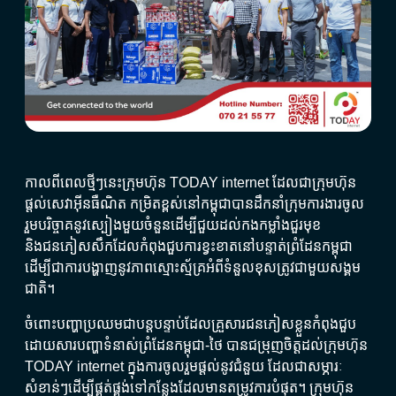
កាលពីពេលថ្មីៗនេះក្រុមហ៊ុន​ TODAY internet ដែលជាក្រុមហ៊ុន
ផ្តល់សេវាអុីនធឺណិត កម្រិតខ្ពស់នៅកម្ពុជាបានដឹកនាំក្រុមការងារចូល
រួមបរិច្ចាគនូវស្បៀងមួយចំនួន​ដើម្បីជួយដល់កងកម្លាំងជួរមុខ​
និងជនភៀសសឹកដែលកំពុងជួបការខ្វះខាតនៅបន្ទាត់ព្រំដែនកម្ពុជា
ដើម្បីជាការបង្ហាញនូវភាពស្មោះស្ម័គ្រអំពីទំនួលខុសត្រូវជាមួយសង្គម
ជាតិ។
ចំពោះបញ្ហាប្រឈមជាបន្តបន្ទាប់ដែលគ្រួសារជនភៀសខ្លួនកំពុងជួប
ដោយសារបញ្ហាទំនាស់ព្រំដែនកម្ពុជា-ថៃ បានជម្រុញចិត្តដល់ក្រុមហ៊ុន
TODAY internet ក្នុងការចូលរួមផ្តល់នូវជំនួយ ដែលជាសម្ភារៈ
សំខាន់ៗដើម្បីផ្គត់ផ្គង់ទៅកន្លែងដែលមានតម្រូវការបំផុត។ ក្រុមហ៊ុន