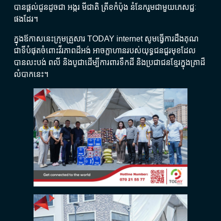
បានផ្ដល់ជូនដូចជា អង្ករ មីជាតិ ត្រីខកំប៉ុង នំនែករួមជាមួយភេសជ្ជៈ
ផងដែរ។
ក្នុងឪកាសនេះក្រុមគ្រួសារ​ TODAY internet សូមធ្វើការដឹងគុណ
ជាទីបំផុតចំពោះវីរភាពដ៏អង់ អាចក្លាហានរបស់យុទ្ធជនជួរមុខដែល
បានលះបង់ ពលី និងបូជាដើម្បីការពារទឹកដី និងប្រជាជនខ្មែរក្នុងគ្រាដ៏
លំបាកនេះ។